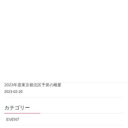
戸枝大幸 臨時事務所オープン！
2024-06-10
期間中の演説告知や活動報告について
2023-04-15
戸枝大幸 臨時事務所開設のご案内
2023-04-07
芥川龍之介記念館 開館事業の進捗について（2023年7月26日更
新）
2023-03-13
2023年度東京都北区予算の概要
2023-02-20
カテゴリー
EVENT