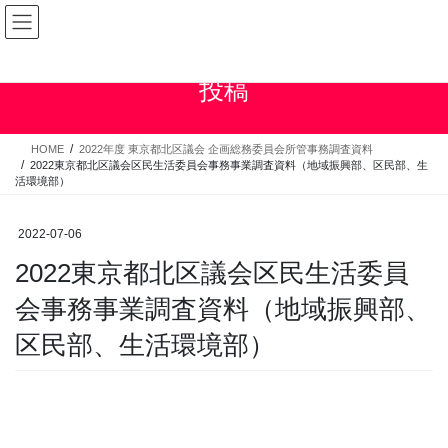
コ
ナ
ン
ビ
テ
ゲ
ン
ー
投稿
ツ
シ
へ
ョ
ス
ン
HOME
2022年度 東京都北区議会 企画総務委員会所管事務調査資料
キ
に
2022東京都北区議会区民生活委員会事務事業調査資料（地域振興部、区民部、生
ッ
移
活環境部）
プ
動
2022-07-06
2022東京都北区議会区民生活委員
会事務事業調査資料（地域振興部、
区民部、生活環境部）