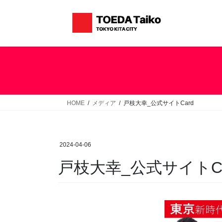
コ
ナ
ン
ビ
テ
ゲ
ン
ー
ツ
シ
へ
ョ
ス
ン
キ
に
ッ
移
HOME
メディア
戸枝大幸_公式サイトCard
プ
動
2024-04-06
戸枝大幸_公式サイトCa