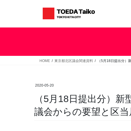
コ
ナ
ン
ビ
テ
ゲ
ン
ー
ツ
シ
へ
ョ
ス
ン
キ
に
ッ
移
HOME
東京都北区議会関連資料
（5月18日提出分
プ
動
2020-05-20
（5月18日提出分）
議会からの要望と区当