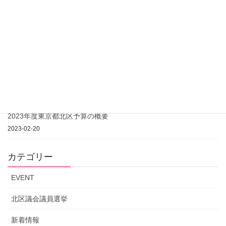
期間中の演説告知や活動報告について
2023-04-15
戸枝大幸 臨時事務所開設のご案内
2023-04-07
芥川龍之介記念館 開館事業の進捗について（2023年7月26日更
新）
2023-03-13
2023年度東京都北区予算の概要
2023-02-20
カテゴリー
EVENT
北区議会議員選挙
新着情報